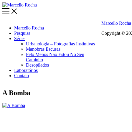
Toggle
Side
Menu
Marcello Rocha
Marcello Rocha
Pesquisa
Copyright © 202
Séries
Urbanologia – Fotografias Instintivas
Manobras Escusas
Pelo Menos Não Estou No Seu
Caminho
Desopilados
Laboratórios
Contato
A Bomba