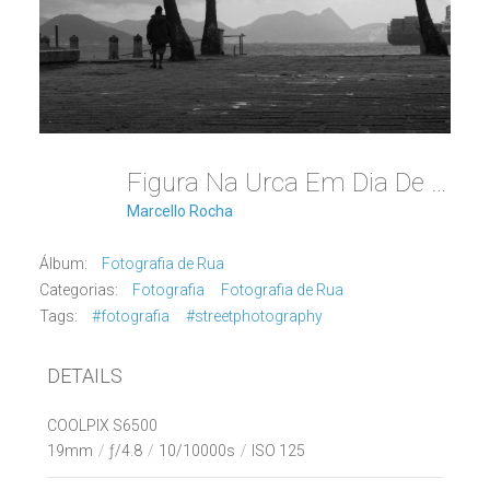
Figura Na Urca Em Dia De Chuva
Marcello Rocha
Álbum:
Fotografia de Rua
Categorias:
Fotografia
Fotografia de Rua
Tags:
#fotografia
#streetphotography
DETAILS
COOLPIX S6500
19mm
/
ƒ/4.8
/
10/10000s
/
ISO 125