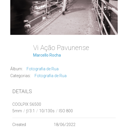
Vi Ação Pavunense
Marcello Rocha
Álbum:
Fotografia de Rua
Categorias:
Fotografia de Rua
DETAILS
COOLPIX S6500
5mm
/
ƒ/3.1
/
10/130s
/
ISO 800
Created
18/06/2022